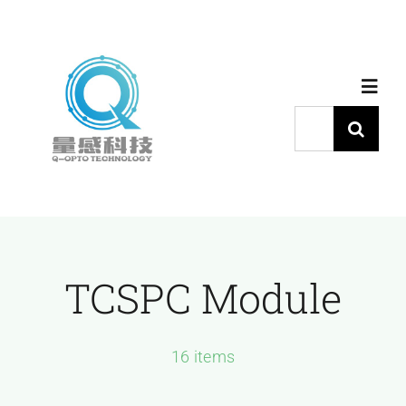
跳
过
内
Toggl
容
Navig
搜
索：
首页
产品中心
TCSPC Module
代理品牌
应用中心
16 items
下载中心