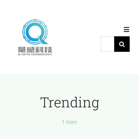
跳
过
内
Toggl
容
Navig
搜
索：
首页
产品中心
Trending
代理品牌
应用中心
1 item
下载中心