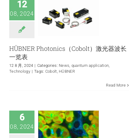
application
Technology
12
08, 2024
HÜBNER Photonics（Cobolt）激光器波长
一览表
12 8 月, 2024
|
Categories:
News
,
quantum application
,
Technology
|
Tags:
Cobolt
,
HÜBNER
Read More
基于 GPU 的
TCSPC FLIM 数据
快速全局拟合
FLIM application
6
08, 2024