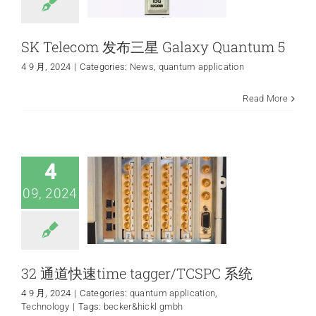
SK Telecom 发布三星 Galaxy Quantum 5
4 9 月, 2024
|
Categories:
News
,
quantum application
Read More
32 通道快速time
tagger/TCSPC 系统
quantum application
Technology
4
09, 2024
32 通道快速time tagger/TCSPC 系统
4 9 月, 2024
|
Categories:
quantum application
,
Technology
|
Tags:
becker&hickl gmbh