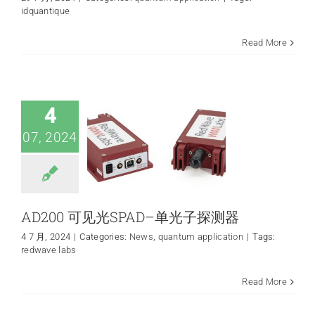
idquantique
AD200 可见光
Read More
SPAD–单光子探测
器
News
quantum
application
4
07, 2024
AD200 可见光SPAD–单光子探测器
4 7 月, 2024
|
Categories:
News
,
quantum application
|
Tags:
redwave labs
QED-C 新出版物 –
Read More
QKD：纵深防御安