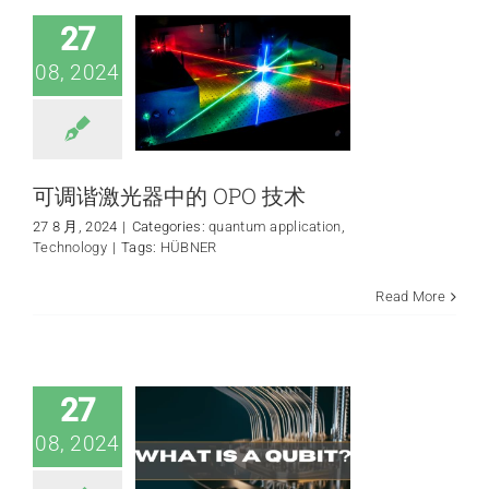
Technology
27
08, 2024
可调谐激光器中的 OPO 技术
27 8 月, 2024
|
Categories:
quantum application
,
Technology
|
Tags:
HÜBNER
Read More
量子比特解释：初
学者指南
quantum application
Technology
27
08, 2024