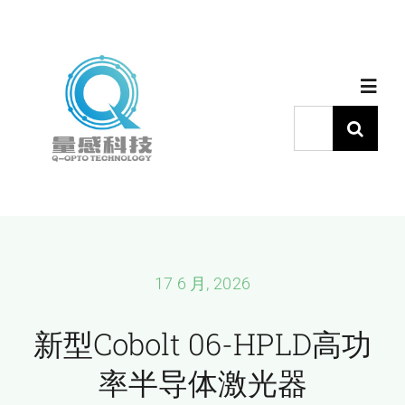
跳
过
内
Toggl
容
Navig
搜
索：
首页
产品中心
代理品牌
17 6 月, 2026
新型Cobolt 06-HPLD高功
应用中心
率半导体激光器
下载中心