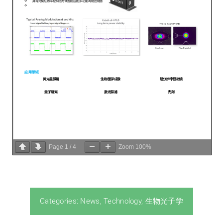
Page
1
/
4
Zoom
100%
Categories:
News
,
Technology
,
生物光子学