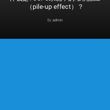
（pile-up effect）？
By
admin