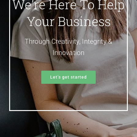
We’re Here To Help
Your Business
Through Creativity, Integrity &
Innovation
Let’s get started