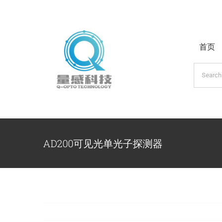
跳
过
内
首页
容
搜
索：
AD200可见光单光子探测器