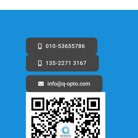
010-53655786
135-2271 3167
info@q-opto.com