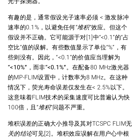
光子探测器。
有趣的是，通常假设光子速率必须 < 激发脉冲
速率的0.1%，以避免任何
“堆积”
效应。但这个
假设并不正确。它可能源于对[1]中“<0.1”的“占
空比”值的误解。有些数值显示了单位“%”，有
些则没有。因此，“<0.1”的价值应当理解为
“<10%”，而非“<0.1%”
。在配备80 MHz激光器
的MP-FLIM设置中，计数率为8 MHz。在这种
情况下，荧光寿命误差仅发生在< 2.5%以下。
这意味着FLIM技术的采集速度可比普遍认为快
100倍，且“
堆积
”问题不严重。
堆积误差的正确大小推导及其对TCSPC FLIM无
关的结论
可见[2]。堆积效应误解在用户心中根