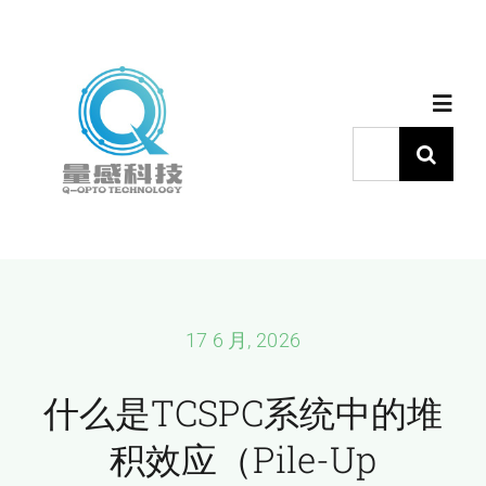
跳
过
内
Toggl
容
Navig
搜
索：
首页
产品中心
代理品牌
17 6 月, 2026
什么是TCSPC系统中的堆
应用中心
积效应（pile-Up
下载中心