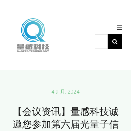
跳
过
内
Toggl
容
Navig
搜
索：
首页
产品中心
代理品牌
4 9 月, 2024
【会议资讯】量感科技诚
应用中心
邀您参加第六届光量子信
下载中心