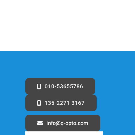
010-53655786
135-2271 3167
info@q-opto.com