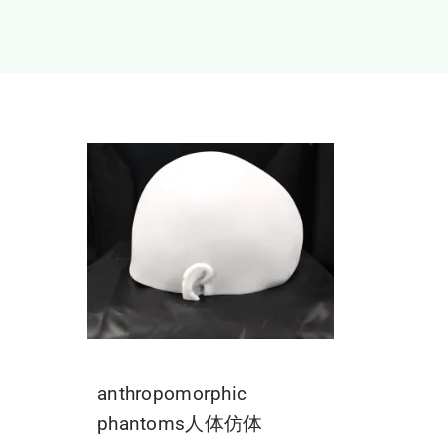
anthropomorphic
phantoms人体仿体