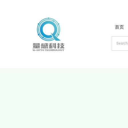
跳
过
内
首页
容
搜
索：