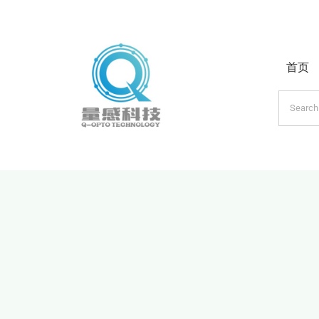
跳
过
内
首页
容
搜
索：