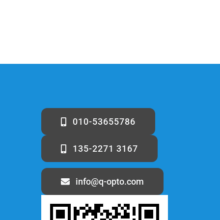
010-53655786
135-2271 3167
info@q-opto.com