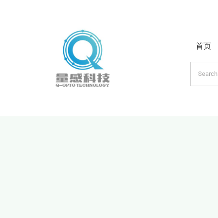
跳
过
内
首页
容
搜
索：