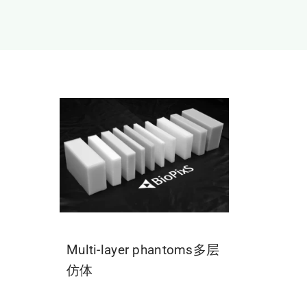
Multi-layer phantoms多层
仿体