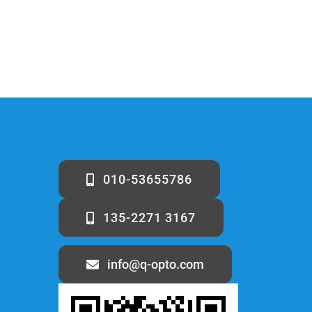
010-53655786
135-2271 3167
info@q-opto.com