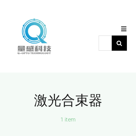
跳
过
内
Toggl
容
Navig
搜
索：
首页
产品中心
激光合束器
代理品牌
应用中心
1 item
下载中心