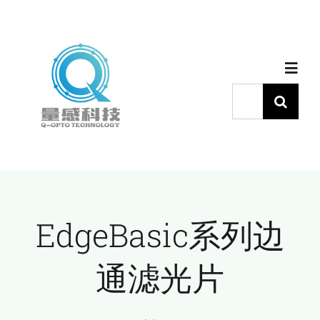
跳
过
内
Toggl
容
Navig
搜
索：
首页
产品中心
EdgeBasic系列边
代理品牌
通滤光片
应用中心
下载中心