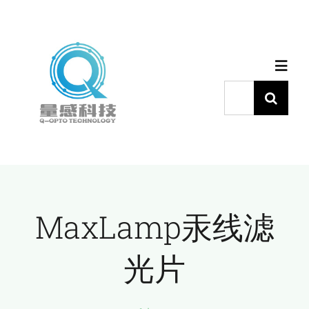
跳
过
内
Toggl
容
Navig
搜
索：
首页
产品中心
MaxLamp汞线滤
代理品牌
光片
应用中心
下载中心