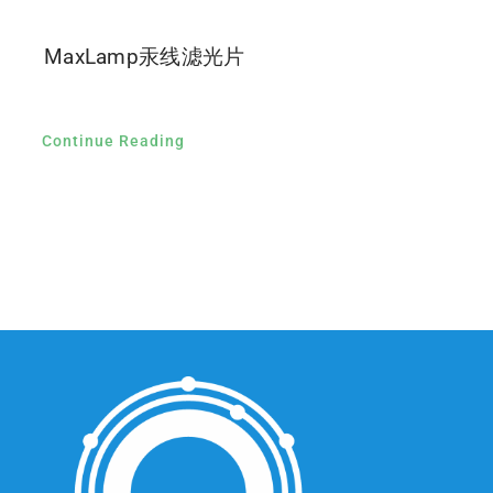
MaxLamp汞线滤光片
Continue Reading