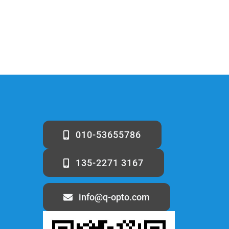
010-53655786
135-2271 3167
info@q-opto.com