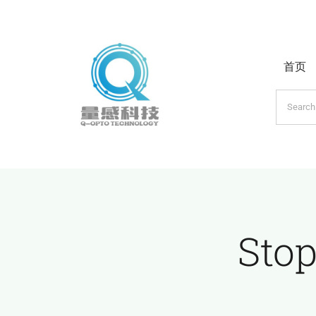
跳
过
内
首页
容
搜
索：
Sto