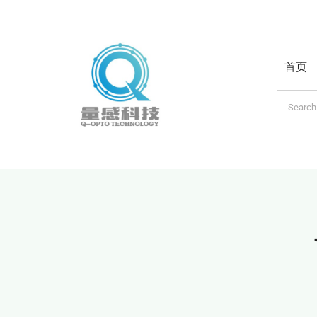
跳
过
内
首页
容
搜
索：