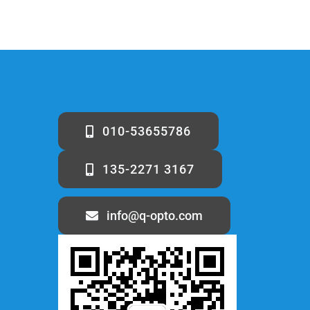
010-53655786
135-2271 3167
info@q-opto.com