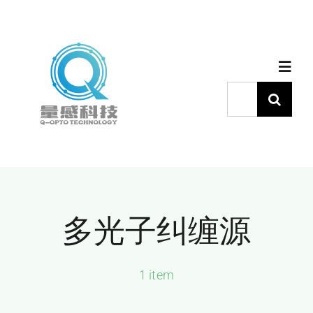
跳
过
内
Toggl
容
Navig
搜
索：
首页
产品中心
多光子纠缠源
代理品牌
应用中心
1 item
下载中心