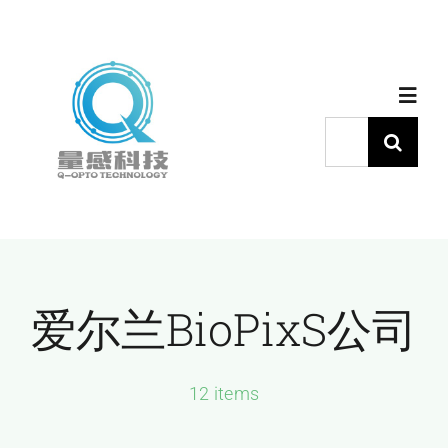
跳
过
内
Toggl
容
Navig
搜
索：
首页
产品中心
爱尔兰BioPixS公司
代理品牌
应用中心
12 items
下载中心