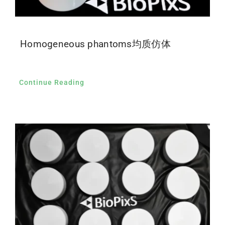
Homogeneous phantoms均质仿体
Continue Reading