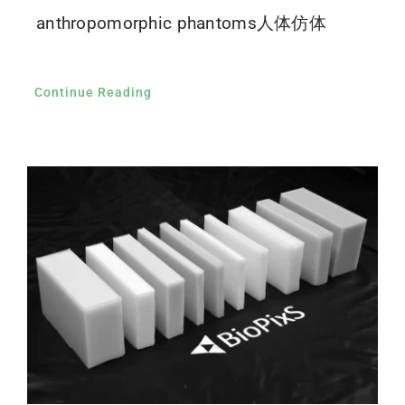
anthropomorphic phantoms人体仿体
Continue Reading