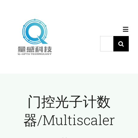
跳
过
内
Toggl
容
Navig
搜
索：
首页
产品中心
门控光子计数
代理品牌
器/Multiscaler
应用中心
下载中心