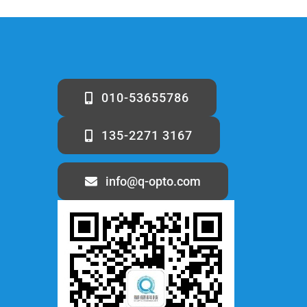
010-53655786
135-2271 3167
info@q-opto.com