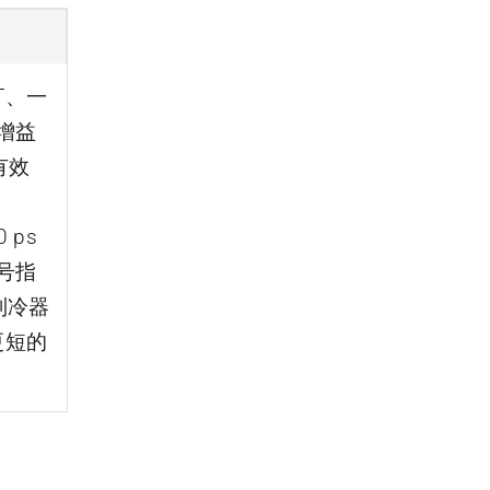
T、一
增益
有效
 ps
号指
制冷器
更短的
SPC-QC-08-32 32 通道快速time