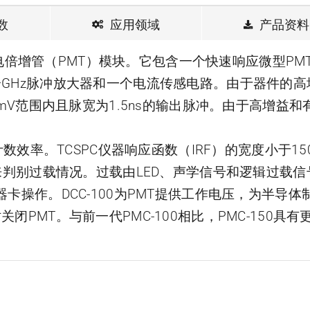
数
应用领域
产品资料
型光电倍增管（PMT）模块。它包含一个快速响应微型PM
GHz脉冲放大器和一个电流传感电路。由于器件的高
mV范围内且脉宽为1.5ns的输出脉冲。由于高增益和
数效率。TCSPC仪器响应函数（IRF）的宽度小于150
来判别过载情况。过载由LED、声学信号和逻辑过载信
器控制器卡操作。DCC-100为PMT提供工作电压，为半导体
PMT。与前一代PMC-100相比，PMC-150具有
SPC-QC-106时间相关单光子计数器模