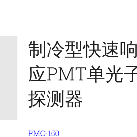
制冷型快速
应PMT单光
探测器
PMC-150