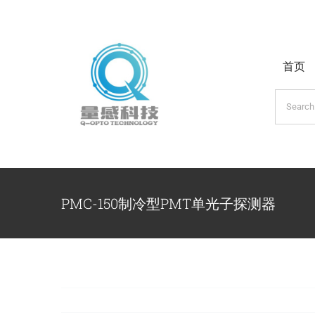
跳
过
内
首页
容
搜
索：
PMC-150制冷型PMT单光子探测器