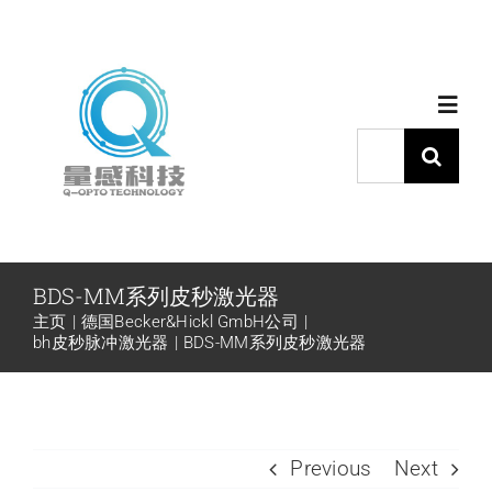
跳
过
内
Toggl
容
Navig
搜
索：
首页
产品中心
BDS-MM系列皮秒激光器
主页
德国Becker&Hickl GmbH公司
代理品牌
bh皮秒脉冲激光器
BDS-MM系列皮秒激光器
应用中心
Previous
Next
下载中心