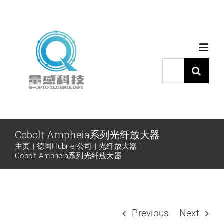
跳
过
内
Toggl
容
Navig
搜
索：
首页
产品中心
Cobolt Ampheia系列光纤放大器
主页
德国Hubner公司
光纤放大器
代理品牌
Cobolt Ampheia系列光纤放大器
应用中心
Previous
Next
下载中心