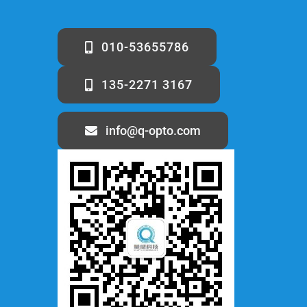
010-53655786
135-2271 3167
info@q-opto.com