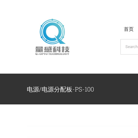
跳
过
内
首页
容
搜
索：
电源/电源分配板-PS-100