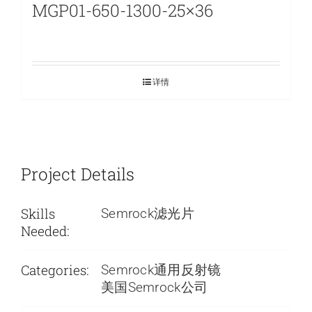
MGP01-650-1300-25×36
详情
Project Details
Skills
Semrock滤光片
Needed:
Categories:
Semrock通用反射镜
美国Semrock公司