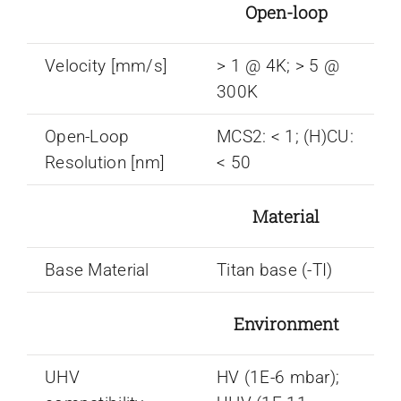
Open-loop
Velocity [mm/s]
> 1 @ 4K; > 5 @
300K
Open-Loop
MCS2: < 1; (H)CU:
Resolution [nm]
< 50
Material
Base Material
Titan base (-TI)
Environment
UHV
HV (1E-6 mbar);