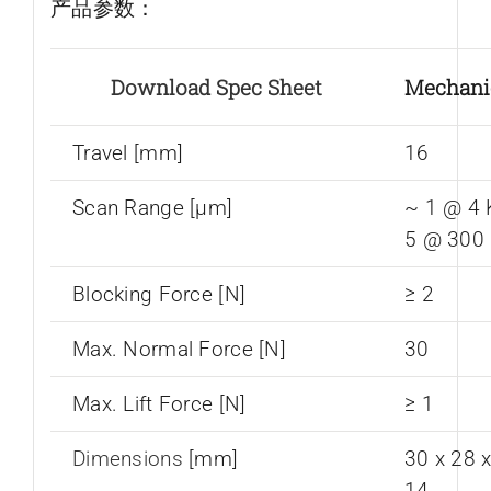
产品参数：
Download Spec Sheet
Mechani
Travel [mm]
16
Scan Range [µm]
~ 1 @ 4 
5 @ 300
Blocking Force [N]
≥ 2
Max. Normal Force [N]
30
Max. Lift Force [N]
≥ 1
Dimensions
[mm]
30 x 28 
14