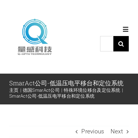
跳
过
内
Toggl
容
Navig
搜
索：
首页
产品中心
SmarAct公司-低温压电平移台和定位系统
主页
德国SmarAct公司
特殊环境位移台及定位系统
代理品牌
SmarAct公司-低温压电平移台和定位系统
应用中心
Previous
Next
下载中心