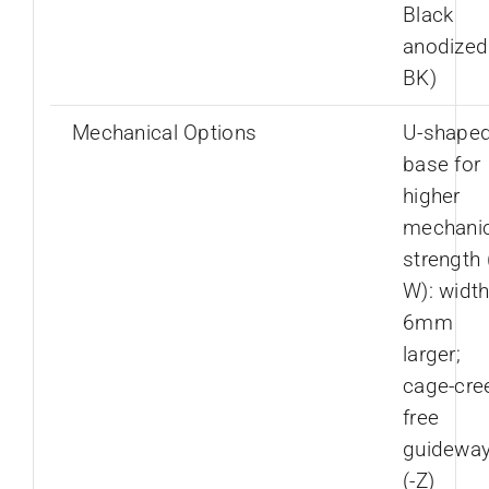
Black
anodized 
BK)
Mechanical Options
U-shape
base for
higher
mechanic
strength 
W): width
6mm
larger;
cage-cre
free
guidewa
(-Z)