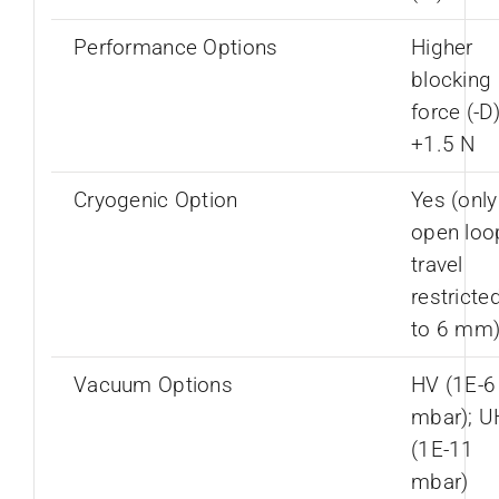
Performance Options
Higher
blocking
force (-D)
+1.5 N
Cryogenic Option
Yes (only
open loo
travel
restricte
to 6 mm
Vacuum Options
HV (1E-6
mbar); 
(1E-11
mbar)