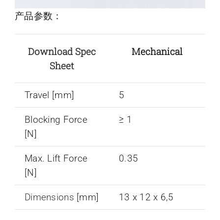
产品参数：
Download Spec
Mechanical
Sheet
Travel [mm]
5
Blocking Force
≥ 1
[N]
Max. Lift Force
0.35
[N]
Dimensions
[mm]
13 x 12 x 6,5