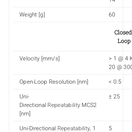
Weight [g]
60
Closed
Loop
Velocity [mm/s]
> 1 @ 4 K
20 @ 30
Open-Loop Resolution [nm]
< 0.5
Uni-
± 25
Directional
Repeatability
MCS2
[nm]
Uni-Directional
Repeatability
, 1
5