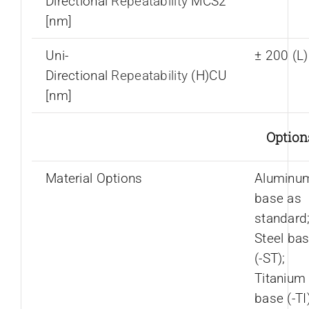
Directional
Repeatability
MCS2
[nm]
Uni-
± 200 (L
Directional
Repeatability
(H)CU
[nm]
Option
Material Options
Aluminu
base as
standard
Steel ba
(-ST);
Titanium
base (-TI)