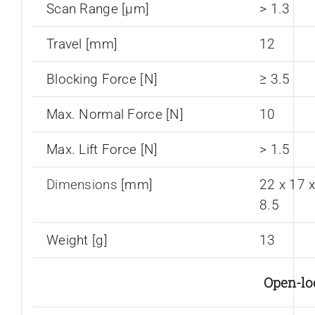
Scan Range [µm]
> 1.3
Travel [mm]
12
Blocking Force [N]
≥ 3.5
Max. Normal Force [N]
10
Max. Lift Force [N]
> 1.5
Dimensions
[mm]
22 x 17 
8.5
Weight [g]
13
Open-lo