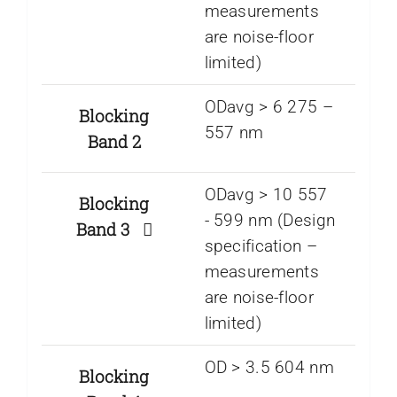
measurements
are noise-floor
limited)
ODavg > 6 275 –
Blocking
557 nm
Band 2
ODavg > 10 557
Blocking
-­ 599 nm (Design
Band 3
specification –
measurements
are noise-floor
limited)
OD > 3.5 604 nm
Blocking