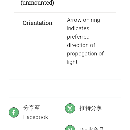
(unmounted)
Arrow on ring
Orientation
indicates
preferred
direction of
propagation of
light.
分享至
推特分享
Facebook
Pin此产品