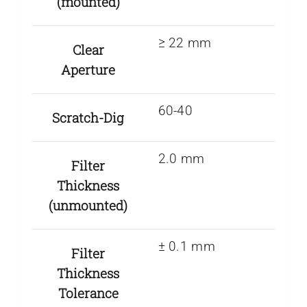
(mounted)
≥ 22 mm
Clear
Aperture
60-40
Scratch-Dig
2.0 mm
Filter
Thickness
(unmounted)
± 0.1 mm
Filter
Thickness
Tolerance