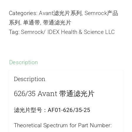
Categories:
Avant滤光片系列
,
Semrock产品
系列
,
单通带
,
带通滤光片
Tag:
Semrock/ IDEX Health & Science LLC
Description
Description
626/35 Avant 带通滤光片
滤光片型号：
AF01-626/35-25
Theoretical Spectrum for Part Number: