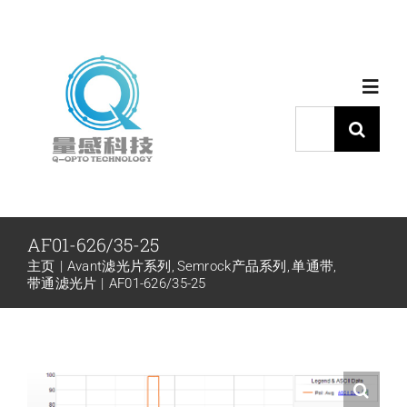
跳
过
内
Toggl
容
Navig
搜
索：
首页
产品中心
AF01-626/35-25
主页
Avant滤光片系列
Semrock产品系列
单通带
代理品牌
带通滤光片
AF01-626/35-25
应用中心
下载中心