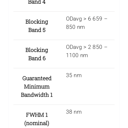
Band 4
ODavg > 6 659 –
Blocking
850 nm
Band 5
ODavg > 2 850 –
Blocking
1100 nm
Band 6
35 nm
Guaranteed
Minimum
Bandwidth 1
38 nm
FWHM 1
(nominal)