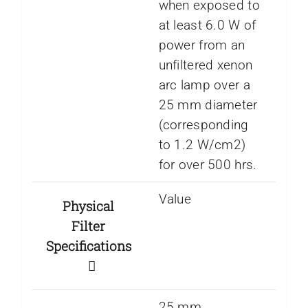
when exposed to
at least 6.0 W of
power from an
unfiltered xenon
arc lamp over a
25 mm diameter
(corresponding
to 1.2 W/cm2)
for over 500 hrs.
Value
Physical
Filter
Specifications
25 mm