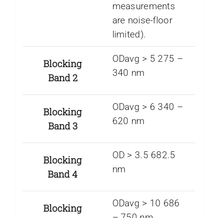
measurements
are noise-floor
limited).
ODavg > 5 275 –
Blocking
340 nm
Band 2
ODavg > 6 340 –
Blocking
620 nm
Band 3
OD > 3.5 682.5
Blocking
nm
Band 4
ODavg > 10 686
Blocking
– 750 nm