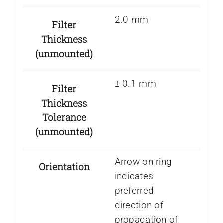
2.0 mm
Filter
Thickness
(unmounted)
± 0.1 mm
Filter
Thickness
Tolerance
(unmounted)
Arrow on ring
Orientation
indicates
preferred
direction of
propagation of