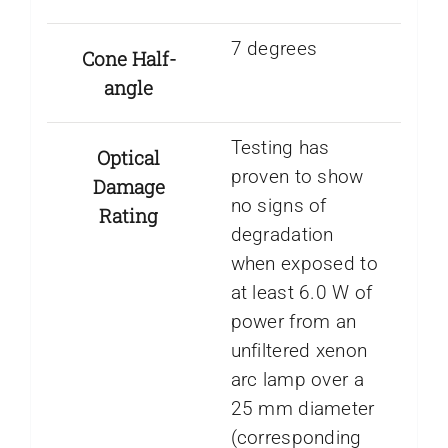
7 degrees
Cone Half-
angle
Testing has
Optical
proven to show
Damage
no signs of
Rating
degradation
when exposed to
at least 6.0 W of
power from an
unfiltered xenon
arc lamp over a
25 mm diameter
(corresponding