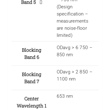
Band 5
(Design
specification –
measurements
are noise-floor
limited)
ODavg > 6 750 –
Blocking
850 nm
Band 6
ODavg > 2 850 –
Blocking
1100 nm
Band 7
653 nm
Center
Wavelength 1