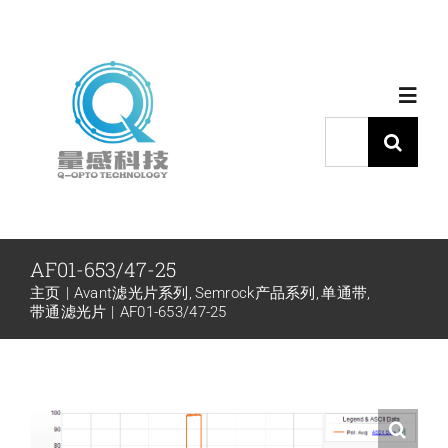
跳
过
内
Toggl
容
Navig
搜
索：
首页
产品中心
AF01-653/47-25
主页
Avant滤光片系列
Semrock产品系列
单通带
代理品牌
带通滤光片
AF01-653/47-25
应用中心
下载中心