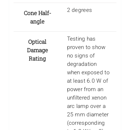
2 degrees
Cone Half-
angle
Testing has
Optical
proven to show
Damage
no signs of
Rating
degradation
when exposed to
at least 6.0 W of
power from an
unfiltered xenon
arc lamp over a
25 mm diameter
(corresponding