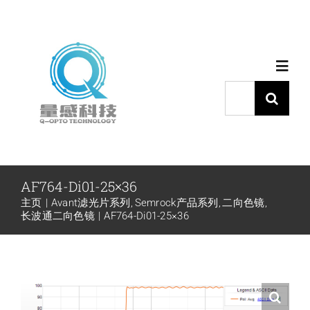
跳
过
内
Toggl
容
Navig
搜
索：
首页
产品中心
AF764-Di01-25×36
主页
Avant滤光片系列
Semrock产品系列
二向色镜
代理品牌
长波通二向色镜
AF764-Di01-25×36
应用中心
下载中心