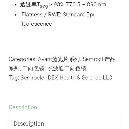
透过率T
> 93% 770.5 – 890 nm
avg
Flatness / RWE: Standard Epi-
fluorescence
Categories:
Avant滤光片系列
,
Semrock产品
系列
,
二向色镜
,
长波通二向色镜
Tag:
Semrock/ IDEX Health & Science LLC
Description
Description