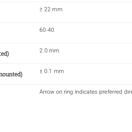
≥ 22 mm
60-40
2.0 mm
ted)
± 0.1 mm
nmounted)
Arrow on ring indicates preferred dir