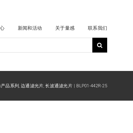
心
新闻和活动
关于量感
联系我们
ck产品系列
边通滤光片
长波通滤光片
BLP01-442R-25