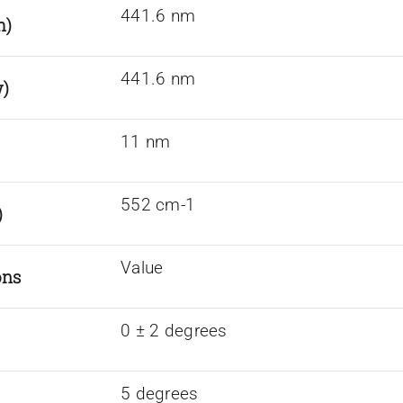
441.6 nm
h)
441.6 nm
w)
11 nm
552 cm-1
)
Value
ons
0 ± 2 degrees
5 degrees