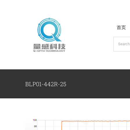
跳
过
内
首页
容
搜
索：
BLP01-442R-25