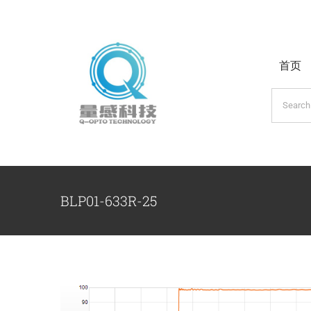
跳
过
内
首页
容
搜
索：
BLP01-633R-25