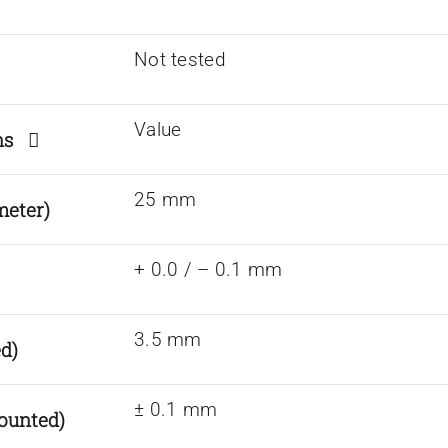
Not tested
Value
ions
25 mm
meter)
+ 0.0 / – 0.1 mm
3.5 mm
d)
± 0.1 mm
ounted)