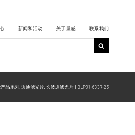
心
新闻和活动
关于量感
联系我们
ck产品系列
边通滤光片
长波通滤光片
BLP01-633R-25