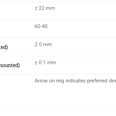
≥ 22 mm
60-40
2.0 mm
ted)
± 0.1 mm
nmounted)
Arrow on ring indicates preferred dir