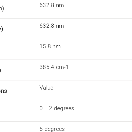
632.8 nm
h)
632.8 nm
w)
15.8 nm
385.4 cm-1
)
Value
ons
0 ± 2 degrees
5 degrees