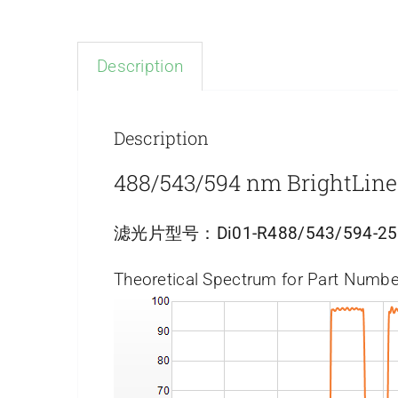
Description
Description
488/543/594 nm Brigh
滤光片型号：
Di01-R488/543/594-2
Theoretical Spectrum for Part Numbe