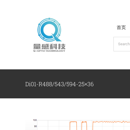
跳
过
内
首页
容
搜
索：
Di01-R488/543/594-25×36