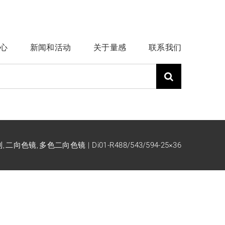
心
新闻和活动
关于量感
联系我们
列
二向色镜
多色二向色镜
Di01-R488/543/594-25×36