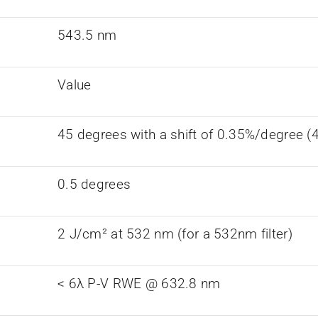
543.5 nm
Value
45 degrees with a shift of 0.35%/degree (
0.5 degrees
2 J/cm² at 532 nm (for a 532nm filter)
< 6λ P-V RWE @ 632.8 nm