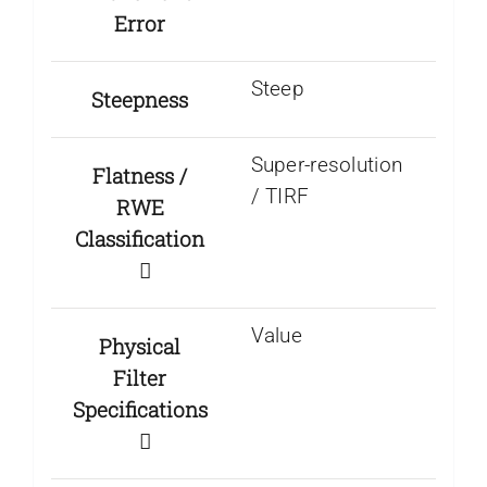
Error
Steep
Steepness
Super-resolution
Flatness /
/ TIRF
RWE
Classification
Value
Physical
Filter
Specifications