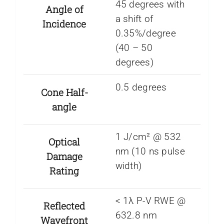
45 degrees with
Angle of
a shift of
Incidence
0.35%/degree
(40 – 50
degrees)
0.5 degrees
Cone Half-
angle
1 J/cm² @ 532
Optical
nm (10 ns pulse
Damage
width)
Rating
< 1λ P-V RWE @
Reflected
632.8 nm
Wavefront