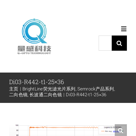
跳
过
内
Toggl
容
Navig
搜
索：
首页
产品中心
Di03-R442-t1-25×36
主页
BrightLine荧光滤光片系列
Semrock产品系列
代理品牌
二向色镜
长波通二向色镜
Di03-R442-t1-25×36
应用中心
下载中心