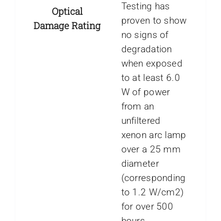
Testing has
Optical
proven to show
Damage Rating
no signs of
degradation
when exposed
to at least 6.0
W of power
from an
unfiltered
xenon arc lamp
over a 25 mm
diameter
(corresponding
to 1.2 W/cm2)
for over 500
hours.