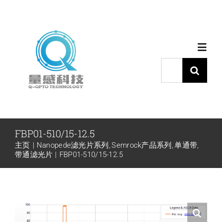
跳
过
内
Toggl
容
Navig
搜
索：
首页
产品中心
FBP01-510/15-12.5
主页
Nanopede滤光片系列
Semrock产品系列
单通带
代理品牌
带通滤光片
FBP01-510/15-12.5
应用中心
下载中心