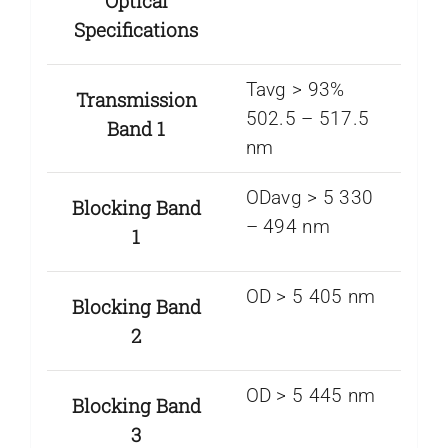
Optical
Specifications
Tavg > 93%
Transmission
502.5 – 517.5
Band 1
nm
ODavg > 5 330
Blocking Band
– 494 nm
1
OD > 5 405 nm
Blocking Band
2
OD > 5 445 nm
Blocking Band
3