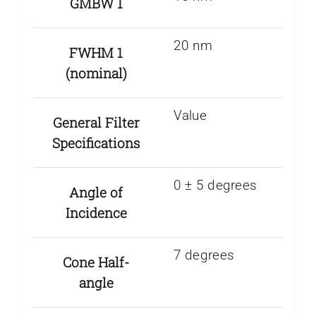
GMBW 1
20 nm
FWHM 1
(nominal)
Value
General Filter
Specifications
0 ± 5 degrees
Angle of
Incidence
7 degrees
Cone Half-
angle