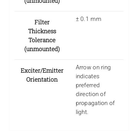
(unmounted)
± 0.1 mm
Filter
Thickness
Tolerance
(unmounted)
Arrow on ring
Exciter/Emitter
indicates
Orientation
preferred
direction of
propagation of
light.