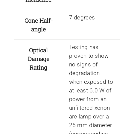
7 degrees
Cone Half-
angle
Testing has
Optical
proven to show
Damage
no signs of
Rating
degradation
when exposed to
at least 6.0 W of
power from an
unfiltered xenon
arc lamp over a
25 mm diameter
(corresponding