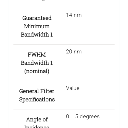
14 nm
Guaranteed
Minimum
Bandwidth 1
20 nm
FWHM
Bandwidth 1
(nominal)
Value
General Filter
Specifications
0 ± 5 degrees
Angle of
Incidence