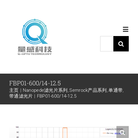
跳
过
内
Toggl
容
Navig
搜
索：
首页
产品中心
FBP01-600/14-12.5
主页
Nanopede滤光片系列
Semrock产品系列
单通带
代理品牌
带通滤光片
FBP01-600/14-12.5
应用中心
下载中心