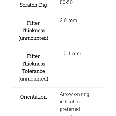
80-50
Scratch-Dig
2.0 mm
Filter
Thickness
(unmounted)
± 0.1 mm
Filter
Thickness
Tolerance
(unmounted)
Arrow on ring
Orientation
indicates
preferred