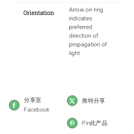
Arrow on ring
Orientation
indicates
preferred
direction of
propagation of
light
分享至
推特分享
Facebook
Pin此产品