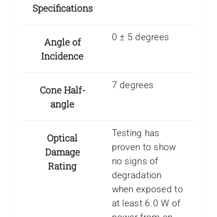
Specifications
0 ± 5 degrees
Angle of
Incidence
7 degrees
Cone Half-
angle
Testing has
Optical
proven to show
Damage
no signs of
Rating
degradation
when exposed to
at least 6.0 W of