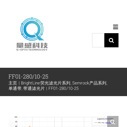
跳
过
内
Toggl
容
Navig
搜
索：
首页
产品中心
FF01-280/10-25
主页
BrightLine荧光滤光片系列
Semrock产品系列
代理品牌
单通带
带通滤光片
FF01-280/10-25
应用中心
下载中心