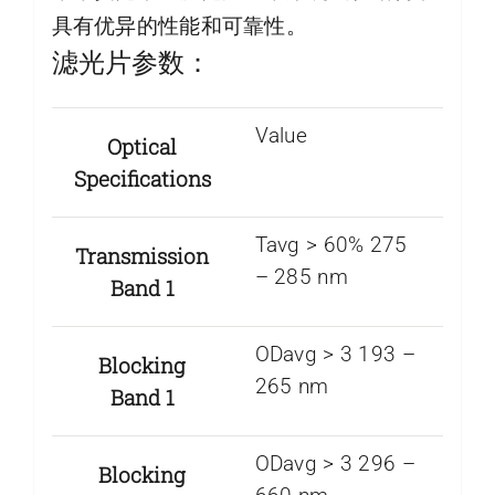
具有优异的性能和可靠性。
滤光片参数：
Value
Optical
Specifications
Tavg > 60% 275
Transmission
– 285 nm
Band 1
ODavg > 3 193 –
Blocking
265 nm
Band 1
ODavg > 3 296 –
Blocking