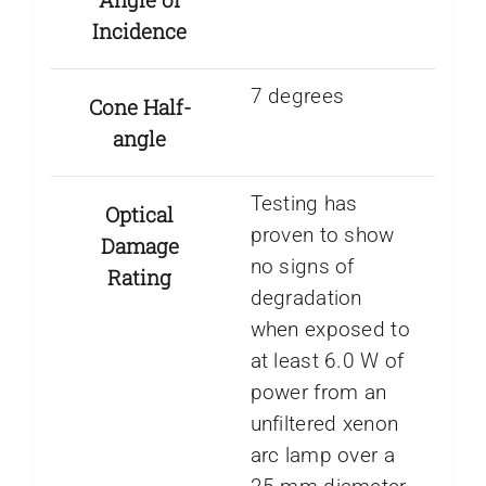
Incidence
7 degrees
Cone Half-
angle
Testing has
Optical
proven to show
Damage
no signs of
Rating
degradation
when exposed to
at least 6.0 W of
power from an
unfiltered xenon
arc lamp over a