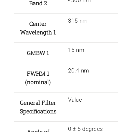
-­ 500 nm
Band 2
315 nm
Center
Wavelength 1
15 nm
GMBW 1
20.4 nm
FWHM 1
(nominal)
Value
General Filter
Specifications
0 ± 5 degrees
Angle of