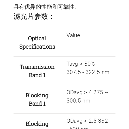
具有优异的性能和可靠性。
滤光片参数：
Value
Optical
Specifications
Tavg > 80%
Transmission
307.5 -­ 322.5 nm
Band 1
ODavg > 4 275 -­
Blocking
300.5 nm
Band 1
ODavg > 2.5 332
Blocking