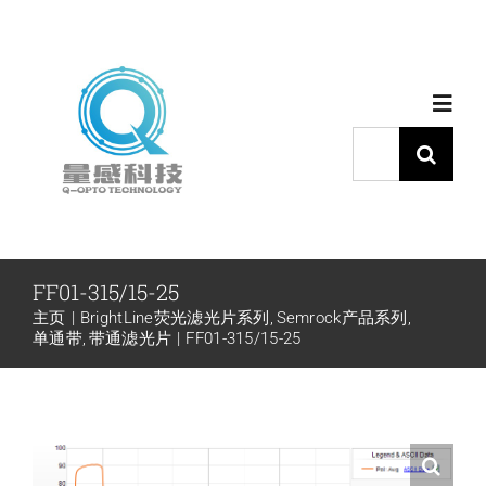
跳
过
内
Toggl
容
Navig
搜
索：
首页
产品中心
FF01-315/15-25
主页
BrightLine荧光滤光片系列
Semrock产品系列
代理品牌
单通带
带通滤光片
FF01-315/15-25
应用中心
下载中心