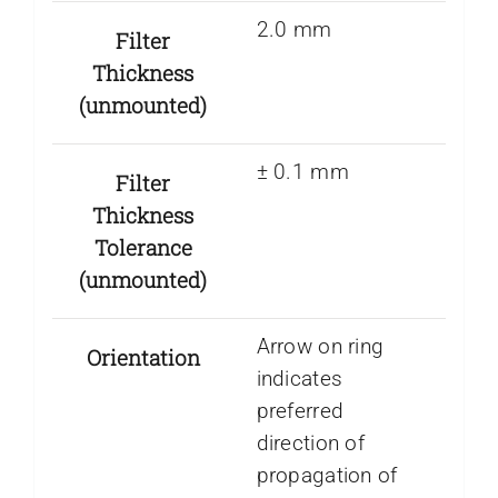
2.0 mm
Filter
Thickness
(unmounted)
± 0.1 mm
Filter
Thickness
Tolerance
(unmounted)
Arrow on ring
Orientation
indicates
preferred
direction of
propagation of