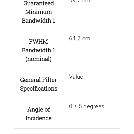
59.7 nm
Guaranteed
Minimum
Bandwidth 1
64.2 nm
FWHM
Bandwidth 1
(nominal)
Value
General Filter
Specifications
0 ± 5 degrees
Angle of
Incidence