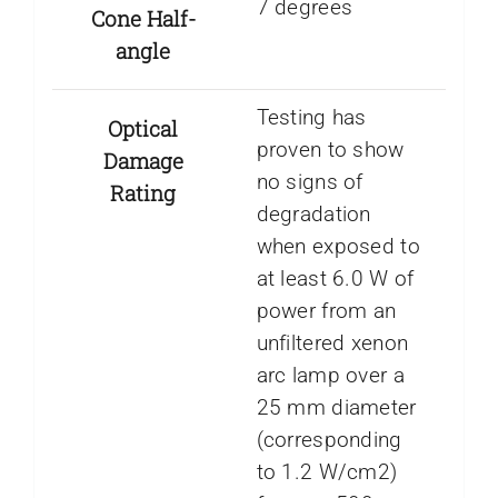
7 degrees
Cone Half-
angle
Testing has
Optical
proven to show
Damage
no signs of
Rating
degradation
when exposed to
at least 6.0 W of
power from an
unfiltered xenon
arc lamp over a
25 mm diameter
(corresponding
to 1.2 W/cm2)