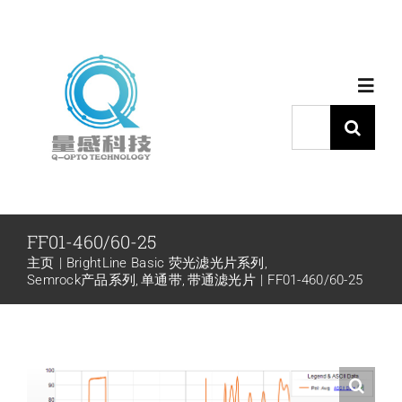
跳
过
内
Toggl
容
Navig
搜
索：
首页
产品中心
FF01-460/60-25
主页
BrightLine Basic 荧光滤光片系列
代理品牌
Semrock产品系列
单通带
带通滤光片
FF01-460/60-25
应用中心
下载中心