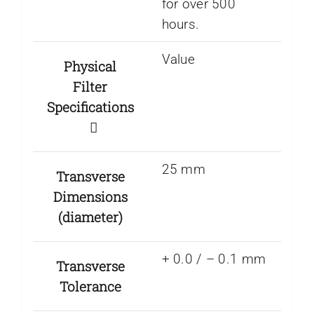
for over 500
hours.
Value
Physical
Filter
Specifications
25 mm
Transverse
Dimensions
(diameter)
+ 0.0 / – 0.1 mm
Transverse
Tolerance