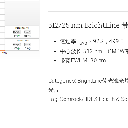
512/25 nm BrightLin
透过率T
> 92%，499.5 –
avg
中心波长 512 nm，GMBW带
带宽FWHM 30 nm
Categories:
BrightLine荧光滤
光片
Tag:
Semrock/ IDEX Health & Sc