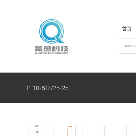
跳
过
内
首页
容
搜
索：
FF01-512/25-25