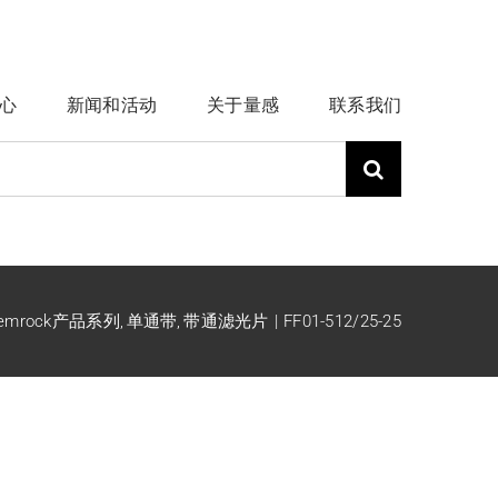
心
新闻和活动
关于量感
联系我们
emrock产品系列
单通带
带通滤光片
FF01-512/25-25