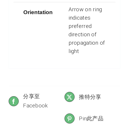
Arrow on ring
Orientation
indicates
preferred
direction of
propagation of
light
分享至
推特分享
Facebook
Pin此产品