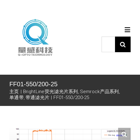
跳
过
内
Togg
容
Navig
搜
索：
首页
产品中心
FF01-550/200-25
主页
BrightLine荧光滤光片系列
Semrock产品系列
代理品牌
单通带
带通滤光片
FF01-550/200-25
应用中心
下载中心