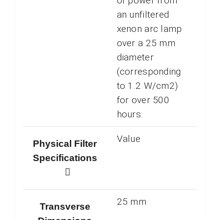
of power from
an unfiltered
xenon arc lamp
over a 25 mm
diameter
(corresponding
to 1.2 W/cm2)
for over 500
hours.
Value
Physical Filter
Specifications
25 mm
Transverse