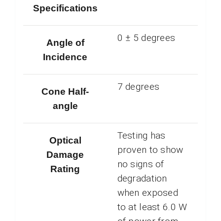
Specifications
0 ± 5 degrees
Angle of
Incidence
7 degrees
Cone Half-
angle
Testing has
Optical
proven to show
Damage
no signs of
Rating
degradation
when exposed
to at least 6.0 W