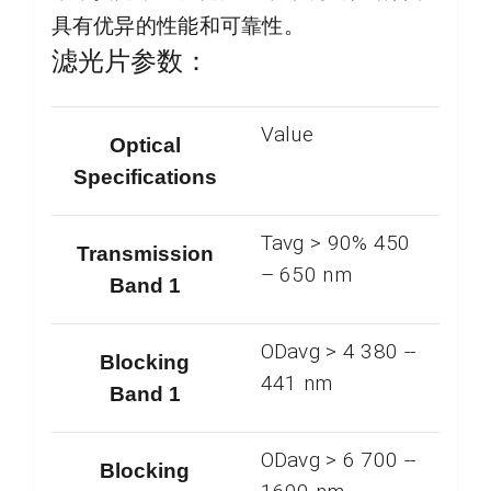
具有优异的性能和可靠性。
滤光片参数：
Value
Optical
Specifications
Tavg > 90% 450
Transmission
– 650 nm
Band 1
ODavg > 4 380 -­
Blocking
441 nm
Band 1
ODavg > 6 700 -­
Blocking