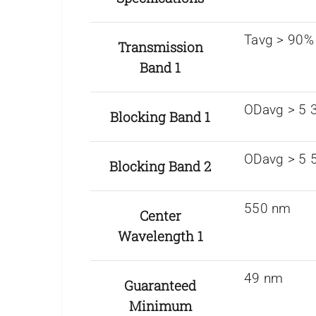
Tavg > 90%
Transmission
Band 1
ODavg > 5 
Blocking Band 1
ODavg > 5 
Blocking Band 2
550 nm
Center
Wavelength 1
49 nm
Guaranteed
Minimum