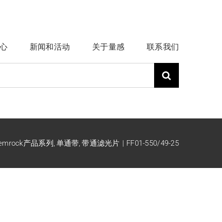
心
新闻和活动
关于量感
联系我们
emrock产品系列
单通带
带通滤光片
FF01-550/49-25