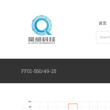
跳
过
内
首页
容
搜
索：
FF01-550/49-25