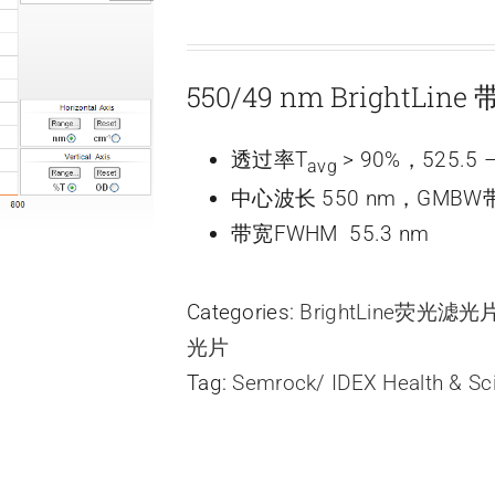
550/49 nm BrightLi
透过率T
> 90%，525.5 –
avg
中心波长 550 nm，GMBW带
带宽FWHM 55.3 nm
Categories:
BrightLine荧光滤
光片
Tag:
Semrock/ IDEX Health & Sc