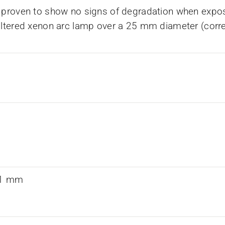
 proven to show no signs of degradation when expos
iltered xenon arc lamp over a 25 mm diameter (corr
0.1 mm