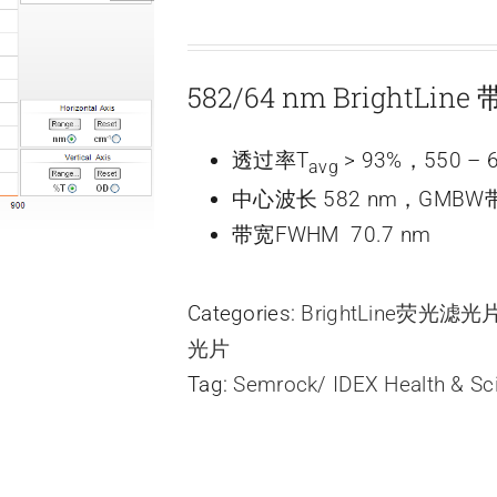
582/64 nm BrightLi
透过率T
> 93%，550 – 
avg
中心波长 582 nm，GMBW带
带宽FWHM 70.7 nm
Categories:
BrightLine荧光滤
光片
Tag:
Semrock/ IDEX Health & Sc