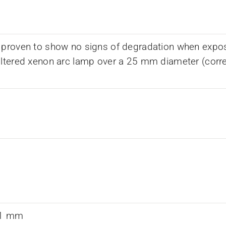
 proven to show no signs of degradation when expos
iltered xenon arc lamp over a 25 mm diameter (corr
0.1 mm