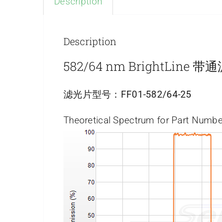
Description
Description
582/64 nm BrightLine 
滤光片型号：
FF01-582/64-25
Theoretical Spectrum for Part Numbe