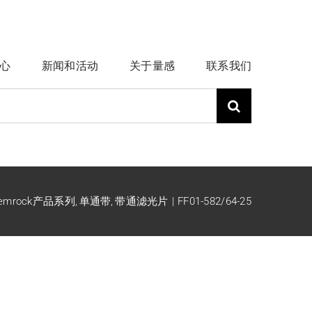
心
新闻和活动
关于量感
联系我们
emrock产品系列
单通带
带通滤光片
FF01-582/64-25