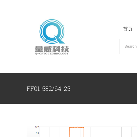
跳
过
内
首页
容
搜
索：
FF01-582/64-25