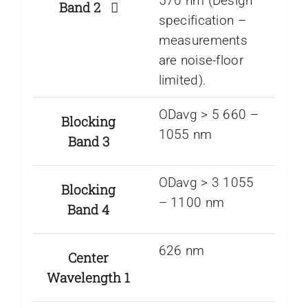
570 nm (Design
Band 2
specification –
measurements
are noise-floor
limited).
ODavg > 5 660 –
Blocking
1055 nm
Band 3
ODavg > 3 1055
Blocking
– 1100 nm
Band 4
626 nm
Center
Wavelength 1