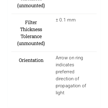
(unmounted)
± 0.1 mm
Filter
Thickness
Tolerance
(unmounted)
Arrow on ring
Orientation
indicates
preferred
direction of
propagation of
light