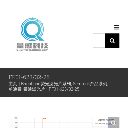
跳
过
内
Toggl
容
Navig
搜
索：
首页
产品中心
FF01-623/32-25
主页
BrightLine荧光滤光片系列
Semrock产品系列
代理品牌
单通带
带通滤光片
FF01-623/32-25
应用中心
下载中心