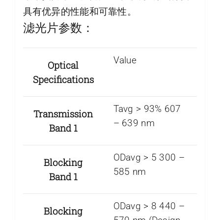
具有优异的性能和可靠性。
滤光片参数：
Value
Optical
Specifications
Tavg > 93% 607
Transmission
– 639 nm
Band 1
ODavg > 5 300 –
Blocking
585 nm
Band 1
ODavg > 8 440 –
Blocking