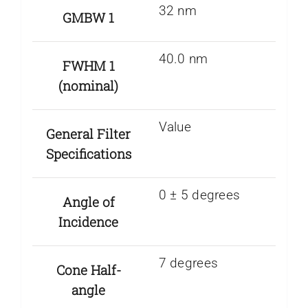
32 nm
GMBW 1
40.0 nm
FWHM 1
(nominal)
Value
General Filter
Specifications
0 ± 5 degrees
Angle of
Incidence
7 degrees
Cone Half-
angle