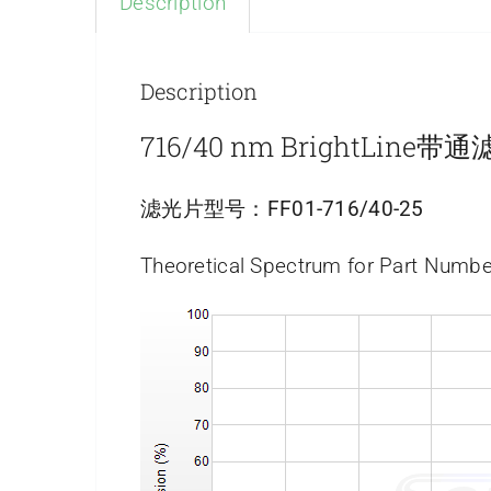
Description
Description
716/40 nm BrightLine带
滤光片型号：
FF01-716/40-25
Theoretical Spectrum for Part Numbe