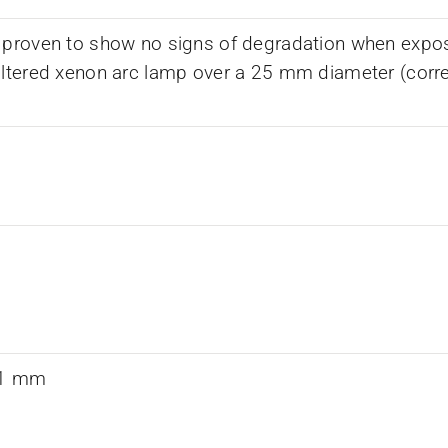
 proven to show no signs of degradation when expos
iltered xenon arc lamp over a 25 mm diameter (corr
0.1 mm