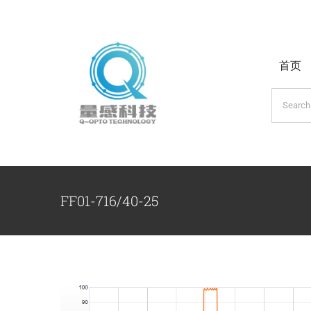
跳
过
内
首页
容
搜
索：
FF01-716/40-25