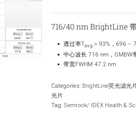
716/40 nm BrightLi
透过率T
> 93%，696 – 
avg
中心波长 716 nm，GMBW带
带宽FWHM 47.2 nm
Categories:
BrightLine荧光滤
光片
Tag:
Semrock/ IDEX Health & Sc