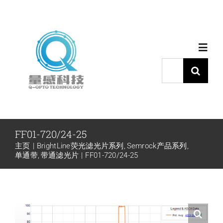
跳
过
内
Toggl
容
Navig
搜
索：
首页
产品中心
FF01-720/24-25
主页
BrightLine荧光滤光片系列
Semrock产品系列
代理品牌
单通带
带通滤光片
FF01-720/24-25
应用中心
下载中心