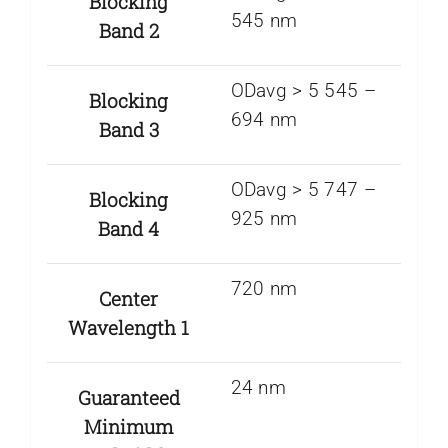
Blocking
545 nm
Band 2
ODavg > 5 545 –
Blocking
694 nm
Band 3
ODavg > 5 747 –
Blocking
925 nm
Band 4
720 nm
Center
Wavelength 1
24 nm
Guaranteed
Minimum