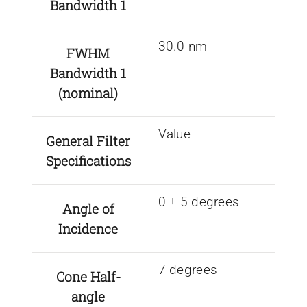
Bandwidth 1
30.0 nm
FWHM
Bandwidth 1
(nominal)
Value
General Filter
Specifications
0 ± 5 degrees
Angle of
Incidence
7 degrees
Cone Half-
angle