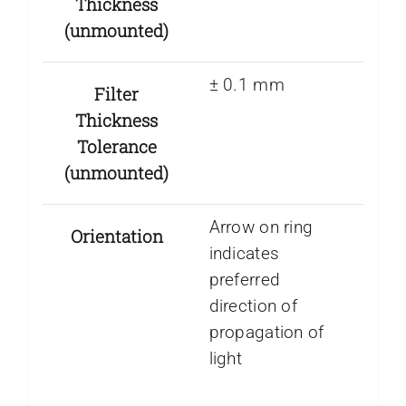
Thickness
(unmounted)
± 0.1 mm
Filter
Thickness
Tolerance
(unmounted)
Arrow on ring
Orientation
indicates
preferred
direction of
propagation of
light