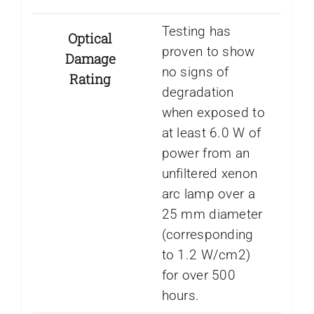
Testing has
Optical
proven to show
Damage
no signs of
Rating
degradation
when exposed to
at least 6.0 W of
power from an
unfiltered xenon
arc lamp over a
25 mm diameter
(corresponding
to 1.2 W/cm2)
for over 500
hours.