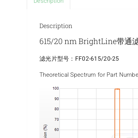
Description
Description
615/20 nm BrightLine带
滤光片型号：
FF02-615/20-25
Theoretical Spectrum for Part Numbe