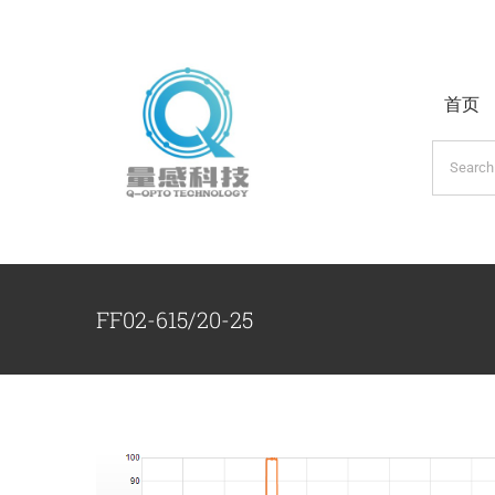
跳
过
内
首页
容
搜
索：
FF02-615/20-25