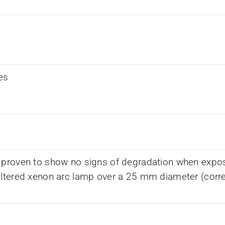
es
 proven to show no signs of degradation when expos
iltered xenon arc lamp over a 25 mm diameter (corr