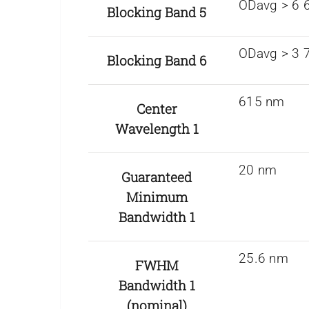
ODavg > 6 
Blocking Band 5
ODavg > 3 
Blocking Band 6
615 nm
Center
Wavelength 1
20 nm
Guaranteed
Minimum
Bandwidth 1
25.6 nm
FWHM
Bandwidth 1
(nominal)