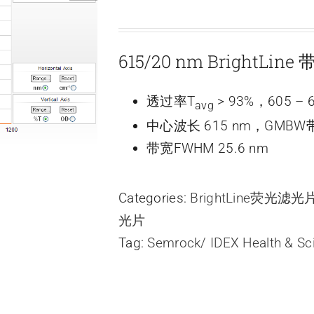
615/20 nm BrightLi
透过率T
> 93%，605 – 
avg
中心波长 615 nm，GMBW带
带宽FWHM 25.6 nm
Categories:
BrightLine荧光滤
光片
Tag:
Semrock/ IDEX Health & Sc