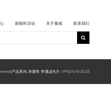
心
新闻和活动
关于量感
联系我们
emrock产品系列
单通带
带通滤光片
FF02-615/20-25