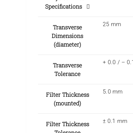
Specifications
25 mm
Transverse
Dimensions
(diameter)
+ 0.0 / – 
Transverse
Tolerance
5.0 mm
Filter Thickness
(mounted)
± 0.1 mm
Filter Thickness
Tolerance