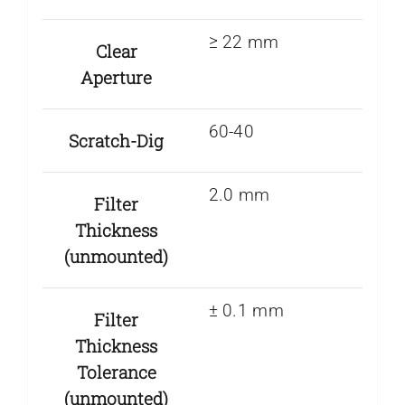
≥ 22 mm
Clear
Aperture
60-40
Scratch-Dig
2.0 mm
Filter
Thickness
(unmounted)
± 0.1 mm
Filter
Thickness
Tolerance
(unmounted)