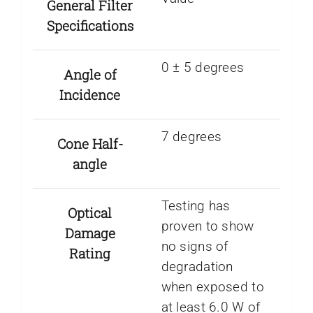
General Filter
Specifications
0 ± 5 degrees
Angle of
Incidence
7 degrees
Cone Half-
angle
Testing has
Optical
proven to show
Damage
no signs of
Rating
degradation
when exposed to
at least 6.0 W of