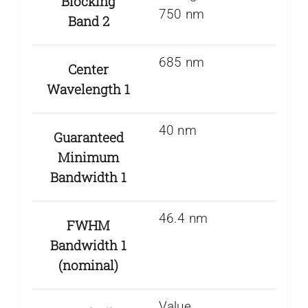
Blocking
750 nm
Band 2
685 nm
Center
Wavelength 1
40 nm
Guaranteed
Minimum
Bandwidth 1
46.4 nm
FWHM
Bandwidth 1
(nominal)
Value