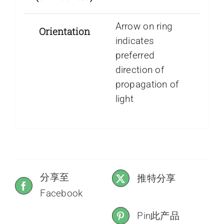
Arrow on ring
Orientation
indicates
preferred
direction of
propagation of
light
分享至
推特分享
Facebook
Pin此产品