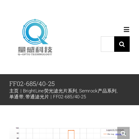
跳
过
内
Toggl
容
Navig
搜
索：
首页
产品中心
FF02-685/40-25
主页
BrightLine荧光滤光片系列
Semrock产品系列
代理品牌
单通带
带通滤光片
FF02-685/40-25
应用中心
下载中心