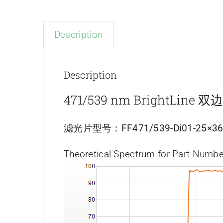
Description
Description
471/539 nm BrightL
滤光片型号：
FF471/539-Di01-25×3
Theoretical Spectrum for Part Numbe