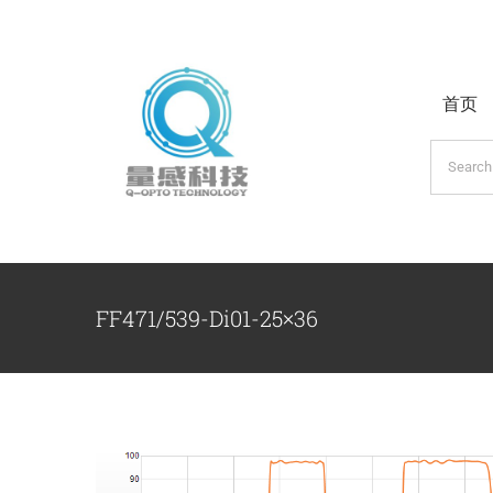
跳
过
内
首页
容
搜
索：
FF471/539-Di01-25×36