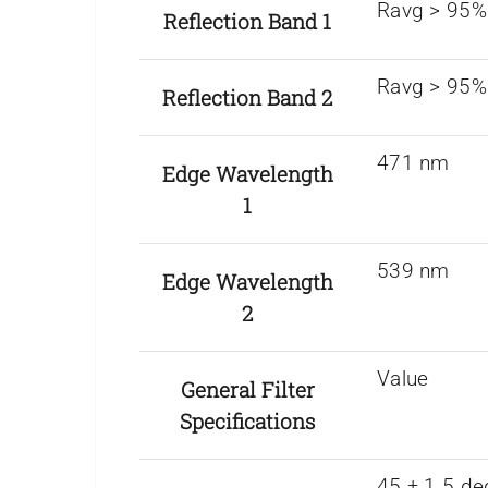
Ravg > 95%
Reflection Band 1
Ravg > 95%
Reflection Band 2
471 nm
Edge Wavelength
1
539 nm
Edge Wavelength
2
Value
General Filter
Specifications
45 ± 1.5 de