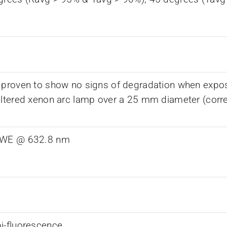
 proven to show no signs of degradation when expos
iltered xenon arc lamp over a 25 mm diameter (corr
RWE @ 632.8 nm
i-fluorescence