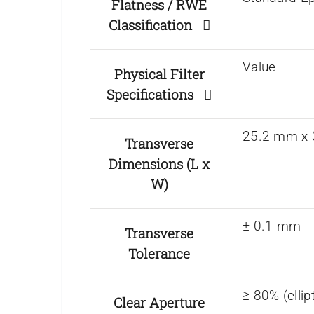
Flatness / RWE
Classification
Value
Physical Filter
Specifications
25.2 mm x
Transverse
Dimensions (L x
W)
± 0.1 mm
Transverse
Tolerance
≥ 80% (ellipt
Clear Aperture