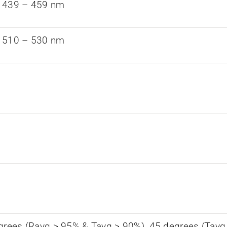
 439 – 459 nm
 510 – 530 nm
grees (Ravg > 95% & Tavg > 90%), 45 degrees (Tavg