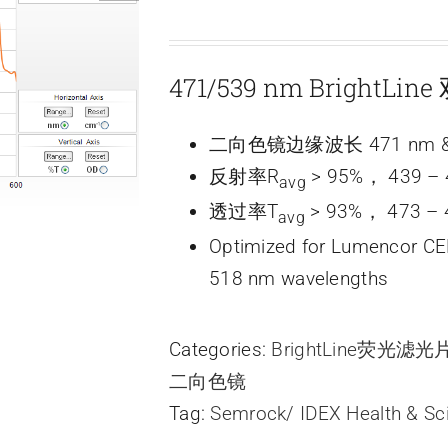
471/539 nm Brigh
二向色镜边缘波长 471 nm & 
反射率R
> 95%， 439 – 
avg
透过率T
> 93%， 473 – 
avg
Optimized for Lumencor CEL
518 nm wavelengths
Categories:
BrightLine荧光滤
二向色镜
Tag:
Semrock/ IDEX Health & Sc