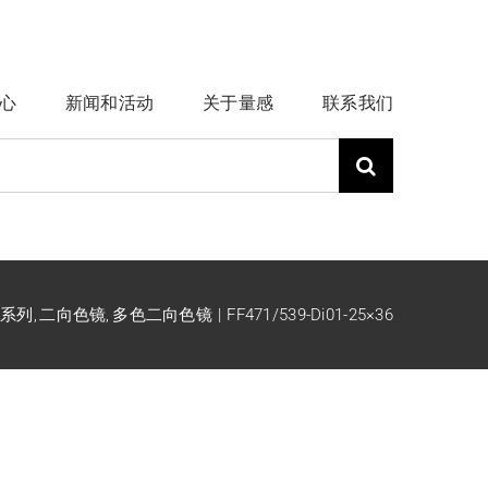
心
新闻和活动
关于量感
联系我们
品系列
二向色镜
多色二向色镜
FF471/539-Di01-25×36