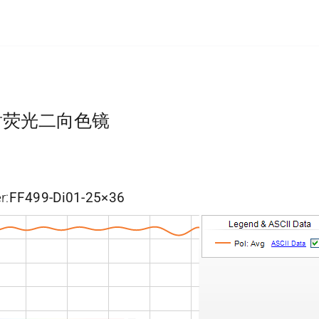
标准落射荧光二向色镜
r:
FF499-Di01-25×36