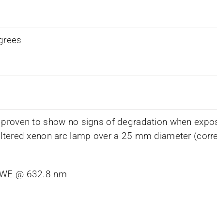
grees
 proven to show no signs of degradation when expos
iltered xenon arc lamp over a 25 mm diameter (corr
RWE @ 632.8 nm