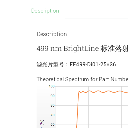
Description
Description
499 nm BrightLine 
滤光片型号：
FF499-Di01-25×36
Theoretical Spectrum for Part Numbe