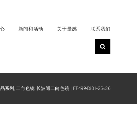
心
新闻和活动
关于量感
联系我们
k产品系列
二向色镜
长波通二向色镜
FF499-Di01-25×36