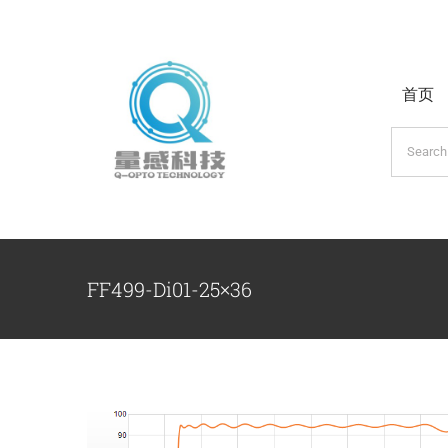
跳
过
内
首页
容
搜
索：
FF499-Di01-25×36