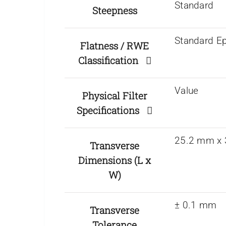
Standard
Steepness
Standard Ep
Flatness / RWE
Classification
Value
Physical Filter
Specifications
25.2 mm x
Transverse
Dimensions (L x
W)
± 0.1 mm
Transverse
Tolerance