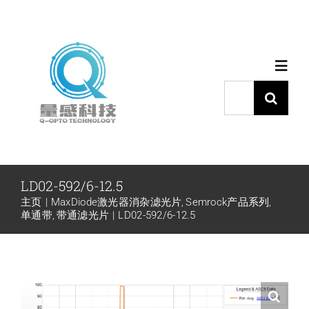
跳
过
内
Toggl
容
Navig
搜
索：
首页
产品中心
LD02-592/6-12.5
主页
MaxDiode激光器消杂滤光片
Semrock产品系列
代理品牌
单通带
带通滤光片
LD02-592/6-12.5
应用中心
下载中心