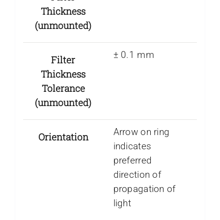
Thickness
(unmounted)
± 0.1 mm
Filter
Thickness
Tolerance
(unmounted)
Arrow on ring
Orientation
indicates
preferred
direction of
propagation of
light