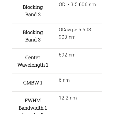
OD > 3.5 606 nm
Blocking
Band 2
ODavg > 5 608 ­-
Blocking
900 nm
Band 3
592 nm
Center
Wavelength 1
6 nm
GMBW 1
12.2 nm
FWHM
Bandwidth 1