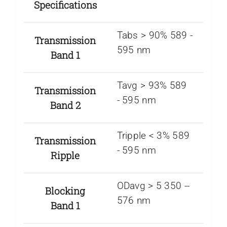
Specifications
Tabs > 90% 589 ­-
Transmission
595 nm
Band 1
Tavg > 93% 589
Transmission
-­ 595 nm
Band 2
Tripple < 3% 589
Transmission
­- 595 nm
Ripple
ODavg > 5 350 -­
Blocking
576 nm
Band 1