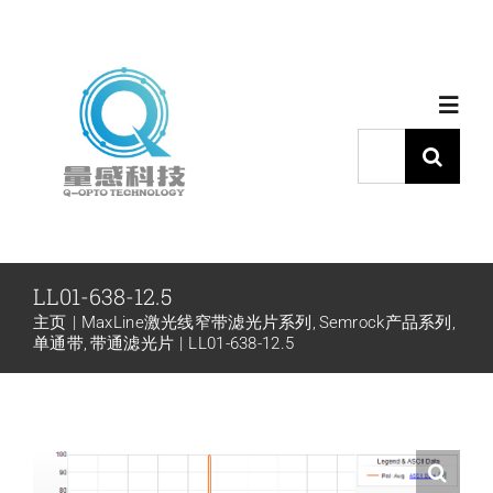
跳
过
内
Toggl
容
Navig
搜
索：
首页
产品中心
LL01-638-12.5
主页
MaxLine激光线窄带滤光片系列
Semrock产品系列
代理品牌
单通带
带通滤光片
LL01-638-12.5
应用中心
下载中心