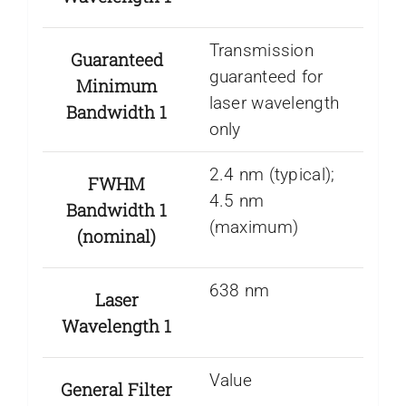
Transmission
Guaranteed
guaranteed for
Minimum
laser wavelength
Bandwidth 1
only
2.4 nm (typical);
FWHM
4.5 nm
Bandwidth 1
(maximum)
(nominal)
638 nm
Laser
Wavelength 1
Value
General Filter