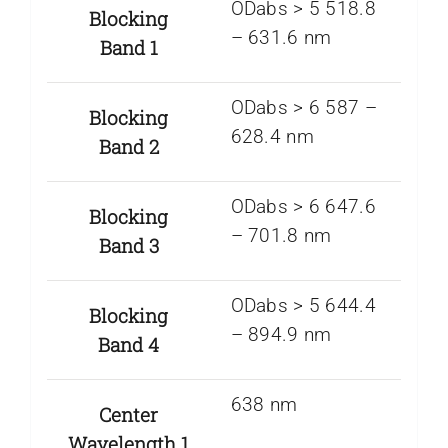
ODabs > 5 518.8
Blocking
– 631.6 nm
Band 1
ODabs > 6 587 –
Blocking
628.4 nm
Band 2
ODabs > 6 647.6
Blocking
– 701.8 nm
Band 3
ODabs > 5 644.4
Blocking
– 894.9 nm
Band 4
638 nm
Center
Wavelength 1